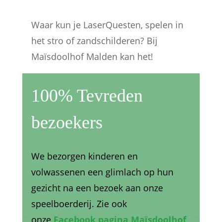
Waar kun je LaserQuesten, spelen in
het stro of zandschilderen? Bij
Maïsdoolhof Malden kan het!
100% Tevreden
bezoekers
We bezorgen kinderen en
volwassenen een glimlach op hun
gezicht na een bezoek aan onze
speelboerderij. Zie ook
onze
Facebook pagina Maïsdoolhof