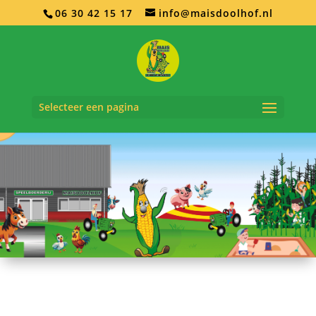
06 30 42 15 17
info@maisdoolhof.nl
Selecteer een pagina